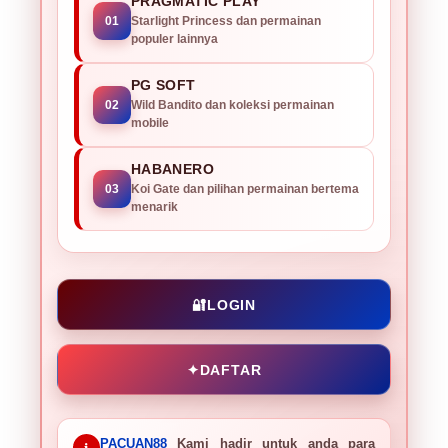
PRAGMATIC PLAY
01
Starlight Princess dan permainan
populer lainnya
PG SOFT
02
Wild Bandito dan koleksi permainan
mobile
HABANERO
03
Koi Gate dan pilihan permainan bertema
menarik
🔐
LOGIN
✦
DAFTAR
i
PACUAN88
Kami hadir untuk anda para