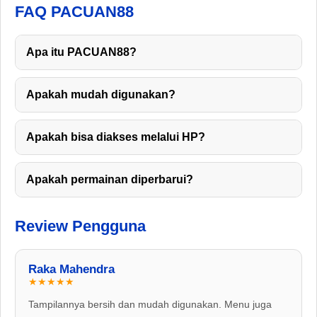
FAQ PACUAN88
Apa itu PACUAN88?
Apakah mudah digunakan?
Apakah bisa diakses melalui HP?
Apakah permainan diperbarui?
Review Pengguna
Raka Mahendra
★★★★★
Tampilannya bersih dan mudah digunakan. Menu juga