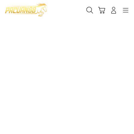
Skip
to
Troli
Login
Navigation
Deposit 10000
content