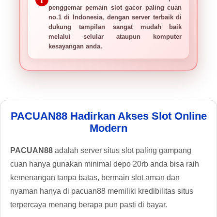
penggemar pemain slot gacor paling cuan
no.1 di Indonesia, dengan server terbaik di
dukung tampilan sangat mudah baik
melalui selular ataupun komputer
kesayangan anda.
PACUAN88 Hadirkan Akses Slot Online
Modern
PACUAN88
adalah server situs slot paling gampang
cuan hanya gunakan minimal depo 20rb anda bisa raih
kemenangan tanpa batas, bermain slot aman dan
nyaman hanya di pacuan88 memiliki kredibilitas situs
terpercaya menang berapa pun pasti di bayar.